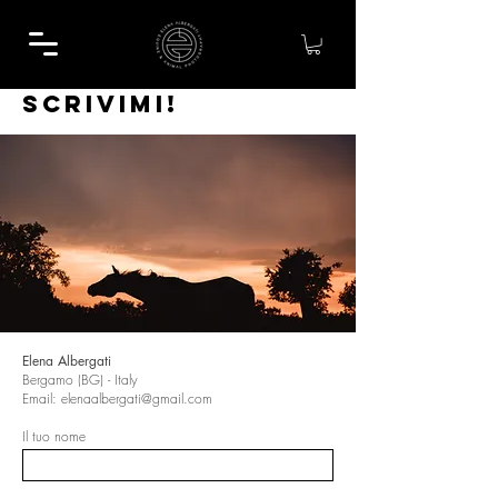
SCRIVIMI!
Elena Albergati
Bergamo (BG) - Italy
Email:
elenaalbergati@gmail.com
Il tuo nome