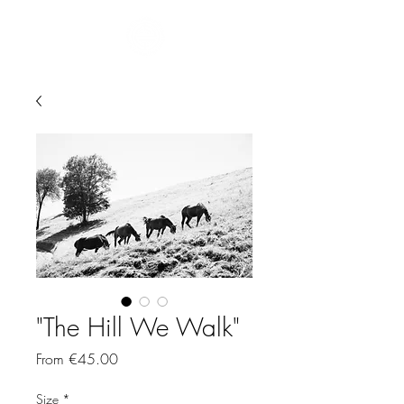
"The Hill We Walk"
Sale
From
€45.00
Price
Size
*