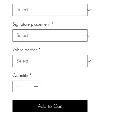
Signature placement
*
White border
*
Quantity
*
Add to Cart
Materiali
Tutte le fotografie sono stampate su