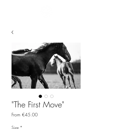
"The First Move"
Sale
From
€45.00
Price
Size
*