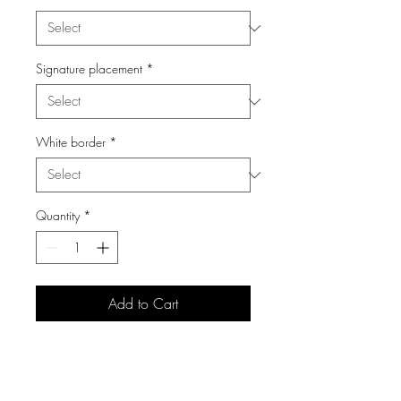
Signature placement
*
White border
*
Quantity
*
Add to Cart
Materiali
Tutte le fotografie sono stampate su