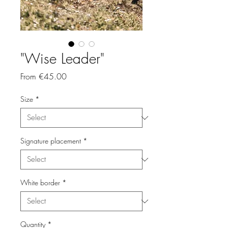
"Wise Leader"
Sale
From
€45.00
Price
Size
*
Signature placement
*
White border
*
Quantity
*